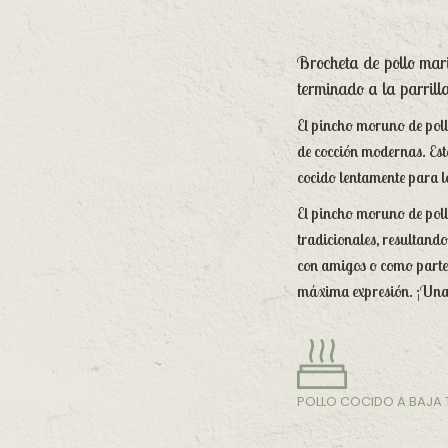
Brocheta de pollo mar
terminado a la parrill
El pincho moruno de poll
de cocción modernas. Este
cocido lentamente para l
El pincho moruno de poll
tradicionales, resultand
con amigos o como parte 
máxima expresión. ¡Una d
POLLO COCIDO A BAJA 