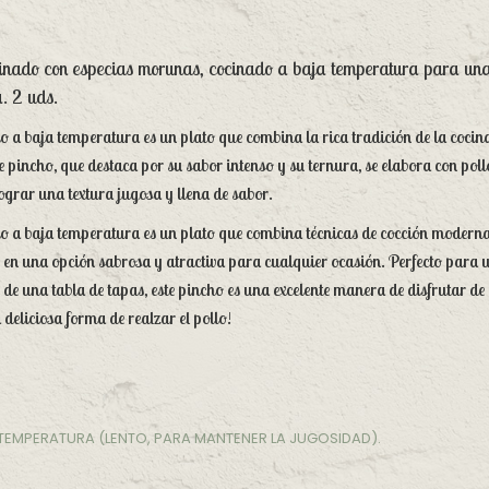
inado con especias morunas, cocinado a baja temperatura para una
a. 2 uds.
o a baja temperatura es un plato que combina la rica tradición de la cocin
 pincho, que destaca por su sabor intenso y su ternura, se elabora con pol
ograr una textura jugosa y llena de sabor.
o a baja temperatura es un plato que combina técnicas de cocción moderna
o en una opción sabrosa y atractiva para cualquier ocasión. Perfecto para
de una tabla de tapas, este pincho es una excelente manera de disfrutar de 
eliciosa forma de realzar el pollo!
TEMPERATURA (LENTO, PARA MANTENER LA JUGOSIDAD).