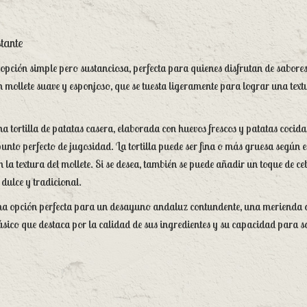
stante
a opción simple pero sustanciosa, perfecta para quienes disfrutan de sabores
n mollete suave y esponjoso, que se tuesta ligeramente para lograr una textu
una tortilla de patatas casera, elaborada con huevos frescos y patatas cocida
unto perfecto de jugosidad. La tortilla puede ser fina o más gruesa según e
la textura del mollete. Si se desea, también se puede añadir un toque de cebo
ulce y tradicional.
s una opción perfecta para un desayuno andaluz contundente, una merienda 
lásico que destaca por la calidad de sus ingredientes y su capacidad para sa