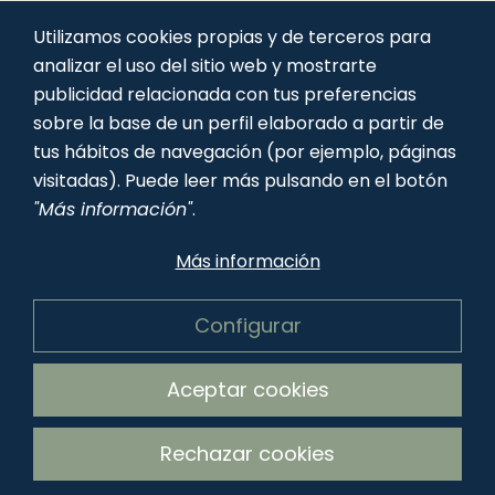
CONTACTO
TRABAJA CON
Utilizamos cookies propias y de terceros para
NOSOTROS
analizar el uso del sitio web y mostrarte
publicidad relacionada con tus preferencias
sobre la base de un perfil elaborado a partir de
tus hábitos de navegación (por ejemplo, páginas
visitadas). Puede leer más pulsando en el botón
"Más información"
.
Más información
Configurar
AVISO LEGAL
POLÍTICA DE COOKIES
POLÍTICA DE PRIVACIDAD
Aceptar cookies
Copyright © 2026 TAPEADOS. Todos los derechos
Rechazar cookies
reservados.
Diseño web:
FuturVia