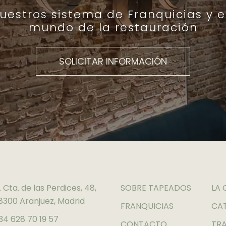
estros sistema de Franquicias y e
mundo de la restauración
SOLICITAR INFORMACIÓN
. Cta. de las Perdices, 48,
SOBRE TAPEADOS
LA 
8300 Aranjuez, Madrid
FRANQUICIAS
CA
34 628 70 19 57
CONTACTO
TR