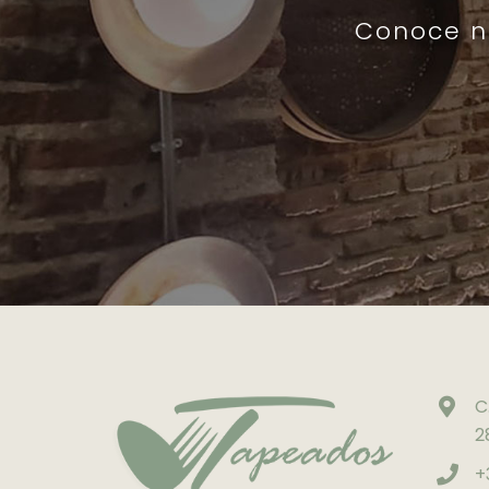
Conoce nu
C
2
+